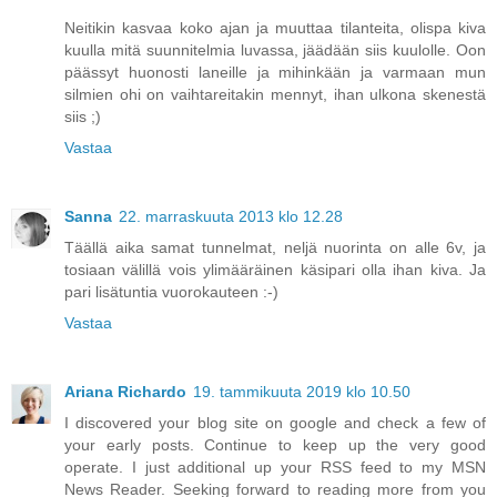
Neitikin kasvaa koko ajan ja muuttaa tilanteita, olispa kiva
kuulla mitä suunnitelmia luvassa, jäädään siis kuulolle. Oon
päässyt huonosti laneille ja mihinkään ja varmaan mun
silmien ohi on vaihtareitakin mennyt, ihan ulkona skenestä
siis ;)
Vastaa
Sanna
22. marraskuuta 2013 klo 12.28
Täällä aika samat tunnelmat, neljä nuorinta on alle 6v, ja
tosiaan välillä vois ylimääräinen käsipari olla ihan kiva. Ja
pari lisätuntia vuorokauteen :-)
Vastaa
Ariana Richardo
19. tammikuuta 2019 klo 10.50
I discovered your blog site on google and check a few of
your early posts. Continue to keep up the very good
operate. I just additional up your RSS feed to my MSN
News Reader. Seeking forward to reading more from you