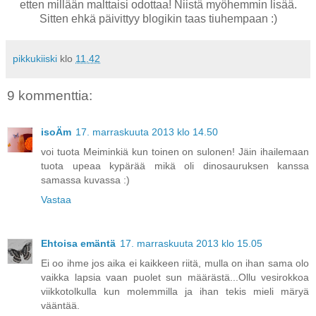
etten millään malttaisi odottaa! Niistä myöhemmin lisää.
Sitten ehkä päivittyy blogikin taas tiuhempaan :)
pikkukiiski
klo
11.42
9 kommenttia:
isoÄm
17. marraskuuta 2013 klo 14.50
voi tuota Meiminkiä kun toinen on sulonen! Jäin ihailemaan
tuota upeaa kypärää mikä oli dinosauruksen kanssa
samassa kuvassa :)
Vastaa
Ehtoisa emäntä
17. marraskuuta 2013 klo 15.05
Ei oo ihme jos aika ei kaikkeen riitä, mulla on ihan sama olo
vaikka lapsia vaan puolet sun määrästä...Ollu vesirokkoa
viikkotolkulla kun molemmilla ja ihan tekis mieli märyä
vääntää.