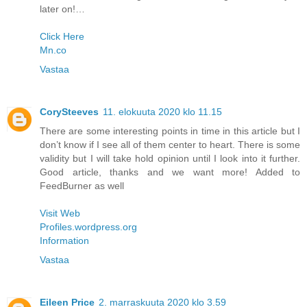
later on!…
Click Here
Mn.co
Vastaa
CorySteeves
11. elokuuta 2020 klo 11.15
There are some interesting points in time in this article but I
don’t know if I see all of them center to heart. There is some
validity but I will take hold opinion until I look into it further.
Good article, thanks and we want more! Added to
FeedBurner as well
Visit Web
Profiles.wordpress.org
Information
Vastaa
Eileen Price
2. marraskuuta 2020 klo 3.59