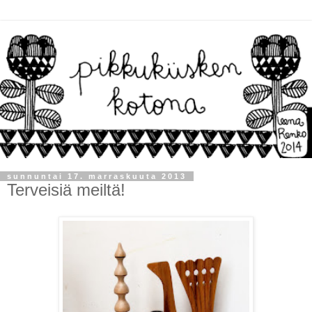
sunnuntai 17. marraskuuta 2013
Terveisiä meiltä!