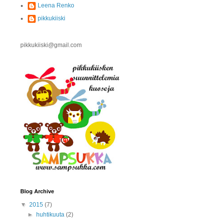
Leena Renko
pikkukiiski
pikkukiiski@gmail.com
Blog Archive
▼
2015
(7)
►
huhtikuuta
(2)