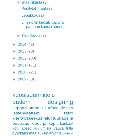
▼
maaliskuuta
(3)
Ponitytöt finaalissa!
Lepakkokissat
Lillestoffin kuosikilpailu ja
parhaan kuosin äänes...
►
helmikuuta
(2)
►
2014
(41)
►
2013
(93)
►
2012
(203)
►
2011
(171)
►
2010
(221)
►
2009
(68)
kuosisuunnittelu
pattern designing
kirppari
ompelu
surface design
lastenvaatteet
retro
kierrätyskeskus
lelut
tuunaus ja
puuhaus
kipot ja kupit
kankaat
koti
lapset
kuulumisia
vauva
tutta
dyykkaus
maalaukset
arvonta
piirtelyt