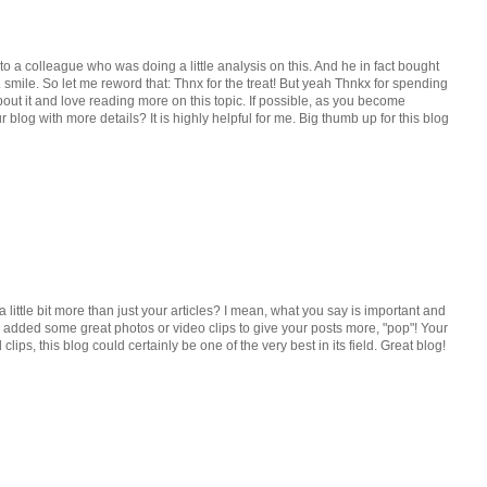
nto a colleague who was doing a little analysis on this. And he in fact bought
. smile. So let me reword that: Thnx for the treat! But yeah Thnkx for spending
 about it and love reading more on this topic. If possible, as you become
blog with more details? It is highly helpful for me. Big thumb up for this blog
little bit more than just your articles? I mean, what you say is important and
 added some great photos or video clips to give your posts more, "pop"! Your
lips, this blog could certainly be one of the very best in its field. Great blog!