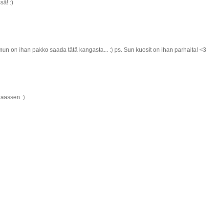
ä! :)
mun on ihan pakko saada tätä kangasta... :) ps. Sun kuosit on ihan parhaita! <3
taassen :)