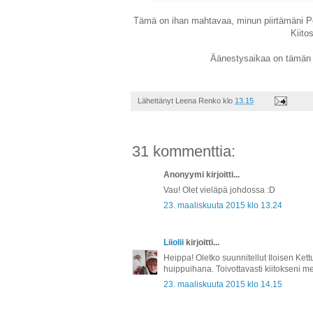
Tämä on ihan mahtavaa, minun piirtämäni Pon
Kiitos
Äänestysaikaa on tämän v
Lähettänyt
Leena Renko
klo
13.15
31 kommenttia:
Anonyymi kirjoitti...
Vau! Olet vieläpä johdossa :D
23. maaliskuuta 2015 klo 13.24
Liiolii
kirjoitti...
Heippa! Oletko suunnitellut Iloisen Kett
huippuihana. Toivottavasti kiitokseni m
23. maaliskuuta 2015 klo 14.15