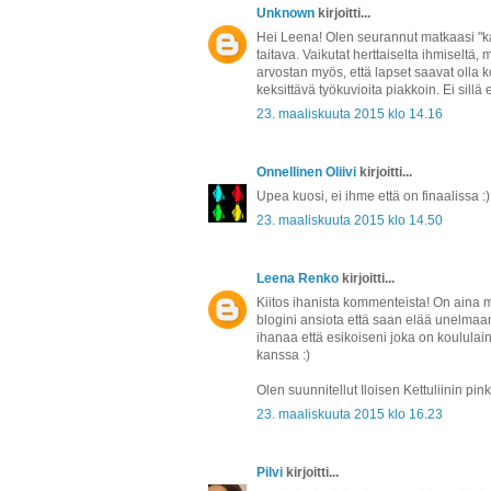
Unknown
kirjoitti...
Hei Leena! Olen seurannut matkaasi "ka
taitava. Vaikutat herttaiselta ihmiseltä,
arvostan myös, että lapset saavat olla 
keksittävä työkuvioita piakkoin. Ei sillä e
23. maaliskuuta 2015 klo 14.16
Onnellinen Oliivi
kirjoitti...
Upea kuosi, ei ihme että on finaalissa :)
23. maaliskuuta 2015 klo 14.50
Leena Renko
kirjoitti...
Kiitos ihanista kommenteista! On aina
blogini ansiota että saan elää unelmaan
ihanaa että esikoiseni joka on koululain
kanssa :)
Olen suunnitellut Iloisen Kettuliinin pinkin
23. maaliskuuta 2015 klo 16.23
Pilvi
kirjoitti...