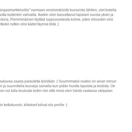
ngasmarkkinoilla" varmaan ensimmäisistä kuoseista lähtien, olet todella
 mutta kuitenkin vahvalta. Itsekin olen kasvattanut lapsiani vuosia yksin ja
kotona. Pienimmäinen täyttää loppuvuodesta kolme, joten minunkin olisi
tteikö nytkin olisi kädet täynnä töitä ;)
 mukavaa saada palautetta työstään :) Suurimmaksi osaksi on aivan minun
i ja suunnitella kuoseja samalla kun pidän huolta lapsista ja kodista. On
en voi tulla koulusta kotiin niin että minä olen häntä vastassa välipalan
 kettukuosin, kiitokset tulivat siis perille :)