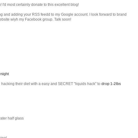
! I'd most certainly donate to this excellent blog!
rking and adding your RSS feedd to my Google account. I look forward to brand
website wiyh my Facebook group. Talk soon!
night
cking their diet with a easy and SECRET "liquids hack" to
drop 1-2lbs
water half glass
ning!