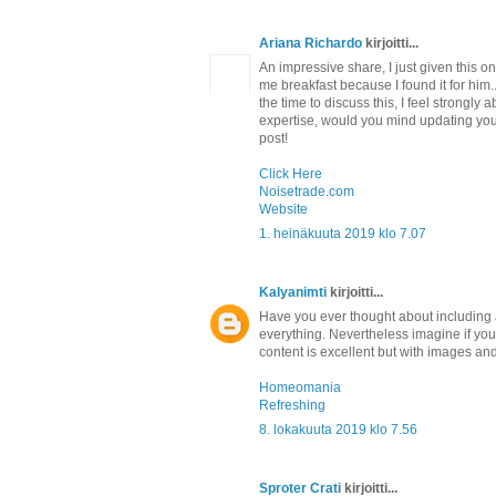
Ariana Richardo
kirjoitti...
An impressive share, I just given this o
me breakfast because I found it for him.
the time to discuss this, I feel strongly
expertise, would you mind updating your 
post!
Click Here
Noisetrade.com
Website
1. heinäkuuta 2019 klo 7.07
Kalyanimti
kirjoitti...
Have you ever thought about including a 
everything. Nevertheless imagine if you
content is excellent but with images and c
Homeomania
Refreshing
8. lokakuuta 2019 klo 7.56
Sproter Crati
kirjoitti...