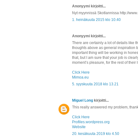
Anonyymi kirjoitti...
Nyt myynnissä Skotlannissa http://www
1. heinäkuuta 2015 klo 10.40
Anonyymi kirjoitti...
There are certainly a lot of details like t
thoughts above as general inspiration b
important thing will be working in hones
that, but I am sure that your job is clear
moment’s pleasure, for the rest of their l
Click Here
Mimoa.eu
5. syyskuuta 2018 klo 13.21
Miguel Long
kirjoitti...
This really answered my problem, thank
Click Here
Profiles.wordpress.org
Website
20. kesäkuuta 2019 klo 4.50