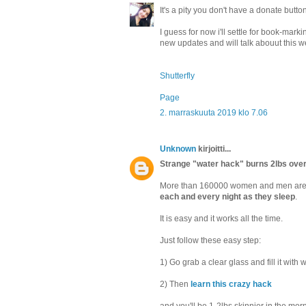
It's a pity you don't have a donate button
I guess for now i'll settle for book-ma
new updates and will talk abouut this 
Shutterfly
Page
2. marraskuuta 2019 klo 7.06
Unknown
kirjoitti...
Strange "water hack" burns 2lbs over
More than 160000 women and men are ha
each and every night as they sleep
.
It is easy and it works all the time.
Just follow these easy step:
1) Go grab a clear glass and fill it with 
2) Then
learn this crazy hack
and you'll be 1-2lbs skinnier in the mor