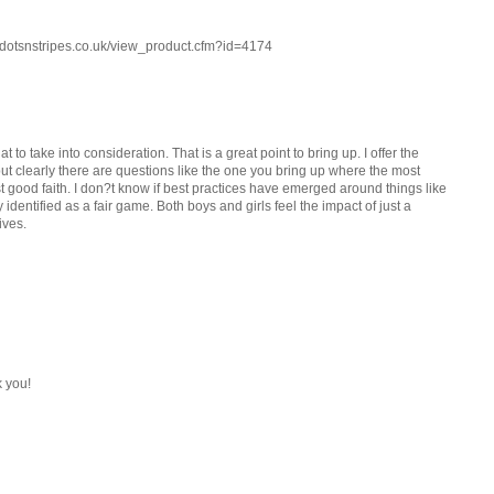
.dotsnstripes.co.uk/view_product.cfm?id=4174
hat to take into consideration. That is a great point to bring up. I offer the
ut clearly there are questions like the one you bring up where the most
t good faith. I don?t know if best practices have emerged around things like
ly identified as a fair game. Both boys and girls feel the impact of just a
ives.
 you!