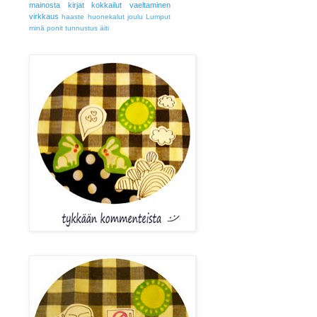
mainosta
kirjat
kokkailut
vaeltaminen
virkkaus
haaste
huonekalut
joulu
Lumput
minä
ponit
tunnustus
äiti