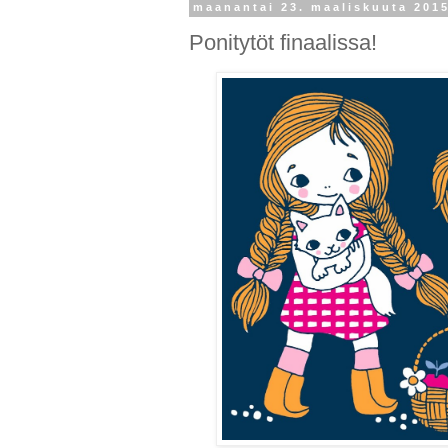
maanantai 23. maaliskuuta 201
Ponitytöt finaalissa!