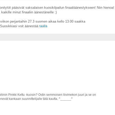
itytöt pääsivät saksalaisen kuosikilpailun finaaliäänestykseen! Niin hienoa!
 kaikille minut finaaliin äänestäneille :)
iikon perjantaihin 27.3 suomen aikaa kello 13.00 saakka
Suosikkiasi voit äänestää
täällä
uliinin Pinkki Kettu -kuosin? Ostin semmoisen liivimekon juuri ja se on
enevät kankaan suunnittelijalle tätä kautta. ^______^