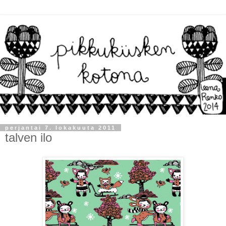
perjantai 7. lokakuuta 2011
talven ilo