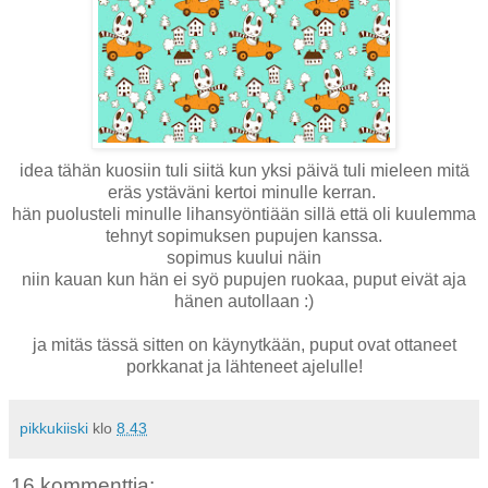
idea tähän kuosiin tuli siitä kun yksi päivä tuli mieleen mitä
eräs ystäväni kertoi minulle kerran.
hän puolusteli minulle lihansyöntiään sillä että oli kuulemma
tehnyt sopimuksen pupujen kanssa.
sopimus kuului näin
niin kauan kun hän ei syö pupujen ruokaa, puput eivät aja
hänen autollaan :)
ja mitäs tässä sitten on käynytkään, puput ovat ottaneet
porkkanat ja lähteneet ajelulle!
pikkukiiski
klo
8.43
16 kommenttia: