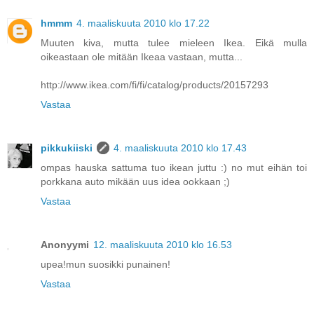
hmmm
4. maaliskuuta 2010 klo 17.22
Muuten kiva, mutta tulee mieleen Ikea. Eikä mulla
oikeastaan ole mitään Ikeaa vastaan, mutta...
http://www.ikea.com/fi/fi/catalog/products/20157293
Vastaa
pikkukiiski
4. maaliskuuta 2010 klo 17.43
ompas hauska sattuma tuo ikean juttu :) no mut eihän toi
porkkana auto mikään uus idea ookkaan ;)
Vastaa
Anonyymi
12. maaliskuuta 2010 klo 16.53
upea!mun suosikki punainen!
Vastaa