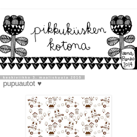
keskiviikko 3. maaliskuuta 2010
pupuautot ♥